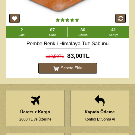
2
07
36
41
Gün
Saat
Dakika
Saniye
Pembe Renkli Himalaya Tuz Sabunu
83,00TL
118,50TL
Sepete Ekle
Ücretsiz Kargo
Kapıda Ödeme
2000 TL ve Üzerine
Kontrol Et Sonra Al