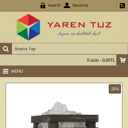
Kayıt Ol
Oturum Aç
TL
0 ürün - 0,00TL
MENÜ
-25%