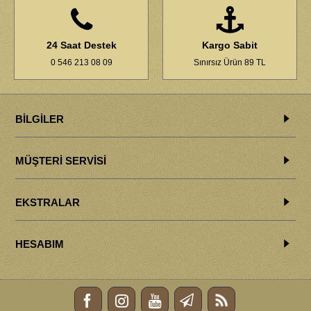
24 Saat Destek
Kargo Sabit
0 546 213 08 09
Sınırsız Ürün 89 TL
BILGILER
MÜŞTERI SERVISI
EKSTRALAR
HESABIM