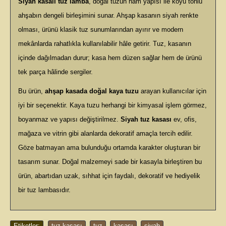
Siyah kasalı tuz lamba
, doğal tuzun ham yapısı ile koyu tonlu
ahşabın dengeli birleşimini sunar. Ahşap kasanın siyah renkte
olması, ürünü klasik tuz sunumlarından ayırır ve modern
mekânlarda rahatlıkla kullanılabilir hâle getirir. Tuz, kasanın
içinde dağılmadan durur; kasa hem düzen sağlar hem de ürünü
tek parça hâlinde sergiler.
Bu ürün,
ahşap kasada doğal kaya tuzu
arayan kullanıcılar için
iyi bir seçenektir. Kaya tuzu herhangi bir kimyasal işlem görmez,
boyanmaz ve yapısı değiştirilmez.
Siyah tuz kasası
ev, ofis,
mağaza ve vitrin gibi alanlarda dekoratif amaçla tercih edilir.
Göze batmayan ama bulunduğu ortamda karakter oluşturan bir
tasarım sunar. Doğal malzemeyi sade bir kasayla birleştiren bu
ürün, abartıdan uzak, sıhhat için faydalı, dekoratif ve hediyelik
bir tuz lambasıdır.
Etiketler:
tuz kasası
,
tuz
,
kasası
,
siyah
,