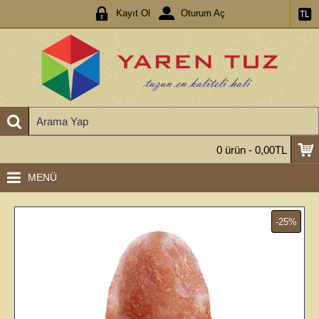
Kayıt Ol
Oturum Aç
TL
0 ürün - 0,00TL
MENÜ
-25%