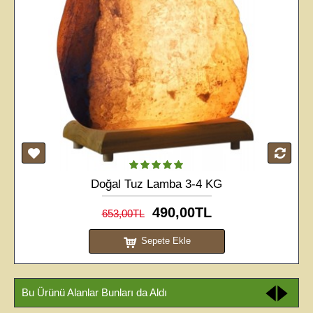
3
04
03
36
Gün
Saat
Dakika
Saniye
Doğal Tuz Lamba 2-3 KG
380,00TL
540,00TL
Sepete Ekle
Bu Ürünü Alanlar Bunları da Aldı