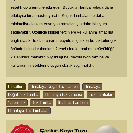
estetik görünümüne etki eder. Büyük bir lamba, odada daha
etkileyici bir atmosfer yaratır. Küçük lambalar ise daha
minimalist alanlara veya yan masalar için daha iyi uyum
sağlayabilir. Özellikle kişisel tercihlere ve kullanım amacına
bağlı olarak, tuz lambasının boyutu seçilirken bu faktörler göz
önünde bulundurulmalıdır. Genel olarak, lambanın büyüklüğü,
kullanıldığı mekânın büyüklüğüne, dekorasyon tarzına ve
kullanıcının isteklerine uygun olarak seçilmelidir.
Etiketler:
Himalaya Doğal Tuz Lamba
,
Himalaya
,
Doğal Tuz Lamba
,
Himalaya tuz lambası
,
Tuz Lambaları
,
Yaren Tuz
,
Tuz Lamba
,
İthal tuz Lambası
,
Himalaya Tuz lambaları