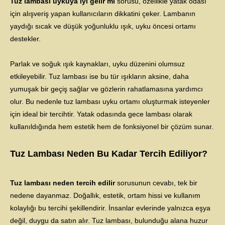
Tuz lambası uykuya iyi gelir mi
sorusu, özellikle yatak odası
için alışveriş yapan kullanıcıların dikkatini çeker. Lambanın
yaydığı sıcak ve düşük yoğunluklu ışık, uyku öncesi ortamı
destekler.
Parlak ve soğuk ışık kaynakları, uyku düzenini olumsuz
etkileyebilir. Tuz lambası ise bu tür ışıkların aksine, daha
yumuşak bir geçiş sağlar ve gözlerin rahatlamasına yardımcı
olur. Bu nedenle tuz lambası uyku ortamı oluşturmak isteyenler
için ideal bir tercihtir. Yatak odasında gece lambası olarak
kullanıldığında hem estetik hem de fonksiyonel bir çözüm sunar.
Tuz Lambası Neden Bu Kadar Tercih Ediliyor?
Tuz lambası neden tercih edilir
sorusunun cevabı, tek bir
nedene dayanmaz. Doğallık, estetik, ortam hissi ve kullanım
kolaylığı bu tercihi şekillendirir. İnsanlar evlerinde yalnızca eşya
değil, duygu da satın alır. Tuz lambası, bulunduğu alana huzur