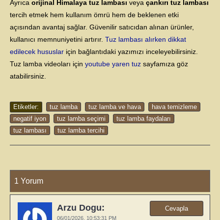
Ayrıca
orijinal Himalaya tuz lambası
veya
çankırı tuz lambası
tercih etmek hem kullanım ömrü hem de beklenen etki
açısından avantaj sağlar. Güvenilir satıcıdan alınan ürünler,
kullanıcı memnuniyetini artırır.
Tuz lambası alırken dikkat
edilecek hususlar
için bağlantıdaki yazımızı inceleyebilirsiniz.
Tuz lamba videoları için
youtube yaren tuz
sayfamıza göz
atabilirsiniz.
Etiketler:
tuz lamba
tuz lamba ve hava
hava temizleme
negatif iyon
tuz lamba seçimi
tuz lamba faydaları
tuz lambası
tuz lamba tercihi
1 Yorum
Arzu Dogu:
Cevapla
06/01/2026,
10:53:31 PM